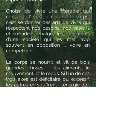
Choisir de vivre
une thérapie qui
conjugue l'esprit, le cœur et le corps,
c'est se donner des arts de vivre qui
respectent nos besoins, nos valeurs
et nos idées, malgré les obligations
d'une société qui les met trop
souvent en opposition ... voire en
compétition.
Le corps se nourrit et vit de trois
grandes choses : les aliments, le
mouvement, et le repos. Si l'un de ces
trois axes est déficitaire ou excessif,
les autres en souffrent... l'énergie doit
circuler entre eux. Avec une
alimentation saine, si possible vivante,
biologique et en bonne partie crue, le
corps est léger et libre pour la danse,
la gymnastique, la célébration du
mouvement ! Bien actif, il trouvera
d'autant mieux le sommeil le soir
venu, où le repos lui procurera la