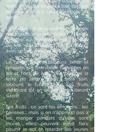
choses, disons-nous très souvent, oui
mais, on a pas toujours l’œil dégagé
pour les voir... ni le cœur libre pour les
sentir !
L'invitation est de prendre une grande
respiration... sentir l'odeur de la
verdure au printemps, ces pousses
de vie qui affleurent et fleurissent
avec un peu d'eau et de lumière.
Le corps pourra toujours sentir et
ressentir ces merveilles naturelles en
soi et hors de soi... mais comme la
terre du jardin, plus il sera sain,
labouré, le cultivé, plus ses fruits
viendront tôt en saison et goûteront
sucré!
Ses fruits... ce sont tes émotions... tes
pensées... mais si on n'apprend pas à
les manger pendant qu'elles sont
mûres, elles peuvent aussi faire
pourrir le sol et retarder les jeunes