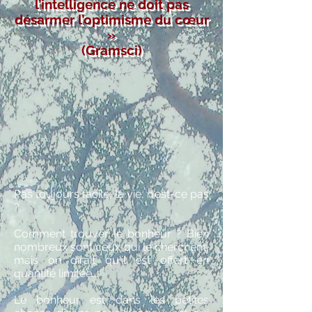
l’intelligence ne doit pas
désarmer l’optimisme du cœur
»
(Gramsci)
Pas toujours facile, la vie, n'est-ce pas
?
Comment trouver le bonheur ? Bien
nombreux sont ceux qui le cherchent,
mais on dirait qu'il est offert en
quantité limitée...
Le bonheur est dans les petites