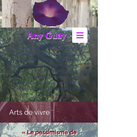
Any Guay
Soins participatifs, sensibles et créatifs /
Accueil absolu de votre singularité /
Accompagnement dans la découverte de vos
besoins relationnels spécifiques /
Enseignements psychosociologiques utiles
pour vous, dans une dynamique de
cocréation "in situ" du sens et des
significations, des orientations et des
directions.
Arts de vivre
« Le pessimisme de