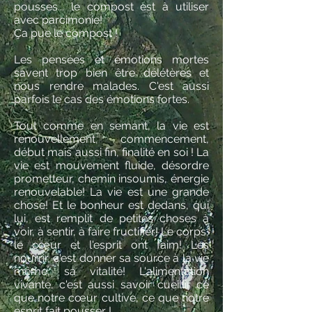
pousses... le compost est à utiliser
avec parcimonie!
Ça pue le compost !
Les pensées et émotions mortes
savent trop bien être délétères et
nous rendre malades. C'est aussi
parfois le cas des émotions fortes.
Tout comme en semant, la vie est
renouvellement, commencement,
début mais aussi fin, finalité en soi ! La
vie est mouvement fluide, désordre
prometteur, chemin insoumis, énergie
renouvelable! La vie est une grande
chose! Et le bonheur est dedans, qui
lui, est remplit de petites choses à
voir, à sentir, à faire fructifier! Le corps,
le cœur et l'esprit ont faim! Les
nourrir, c'est donner sa source à la vie
même, sa vitalité! L'alimentation
vivante, c'est aussi savoir cueillir ce
que notre cœur cultive, ce que notre
esprit fait pousser !